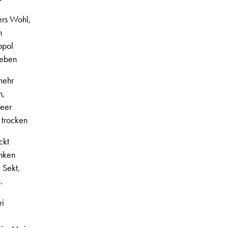
ers Wohl,
n
opol
geben
mehr
n,
leer
 trocken
ckt
inken
 Sekt,
.
ei