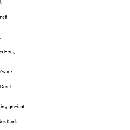
,
nett
,
ns Haus,
 Zweck
 Dreck
r
rieg gewinnt
,
des Kind,
.