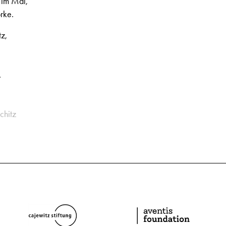
 im Mai,
rke.
z,
.
chitz