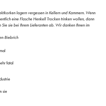
Lautstärke
zu
ktkorken lagern vergessen in Kellern und Kammern. Wenn
regeln.
gentlich eine Flasche Henkell Trocken trinken wollen, dann
n Sie sie bei Ihrem Lieferanten ab. Wir danken Ihnen im
n-Biebrich
 mal
hr fatal
 2. Jahrgang, Nr. 39, Seite 10
.
ustrie
,
n sie