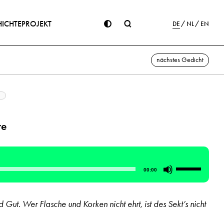
ICHTE
PROJEKT
DE
NL
EN
nächstes Gedicht
te
Pfeiltasten
00:00
Hoch/Runte
benutzen,
Gut. Wer Flasche und Korken nicht ehrt, ist des Sekt’s nicht
um
die