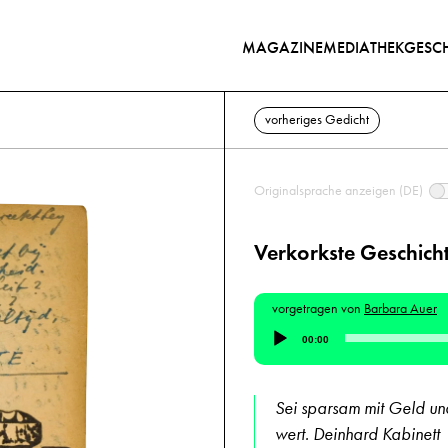
MAGAZINE
MEDIATHEK
GESCH
vorheriges Gedicht
Originalsprache anzeigen (DE)
Verkorkste Geschich
vorgetragen von
Barbara Auer
Audio-
00:00
Player
Sei sparsam mit Geld und 
wert. Deinhard Kabinett