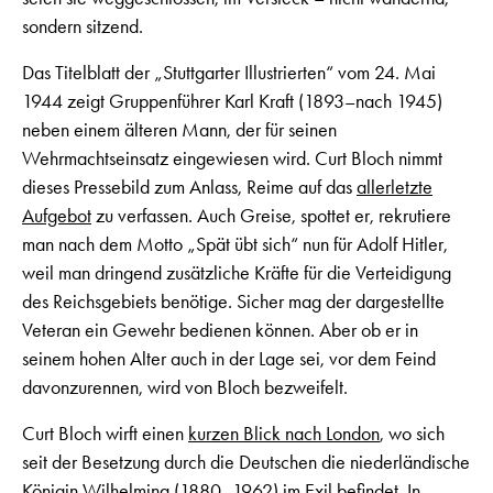
sondern sitzend.
Das Titelblatt der „Stuttgarter Illustrierten“ vom 24. Mai
1944 zeigt Gruppenführer Karl Kraft (1893–nach 1945)
neben einem älteren Mann, der für seinen
Wehrmachtseinsatz eingewiesen wird. Curt Bloch nimmt
dieses Pressebild zum Anlass, Reime auf das
allerletzte
Aufgebot
zu verfassen. Auch Greise, spottet er, rekrutiere
man nach dem Motto „Spät übt sich“ nun für Adolf Hitler,
weil man dringend zusätzliche Kräfte für die Verteidigung
des Reichsgebiets benötige. Sicher mag der dargestellte
Veteran ein Gewehr bedienen können. Aber ob er in
seinem hohen Alter auch in der Lage sei, vor dem Feind
davonzurennen, wird von Bloch bezweifelt.
Curt Bloch wirft einen
kurzen Blick nach London
, wo sich
seit der Besetzung durch die Deutschen die niederländische
Königin Wilhelmina (1880–1962) im Exil befindet. In