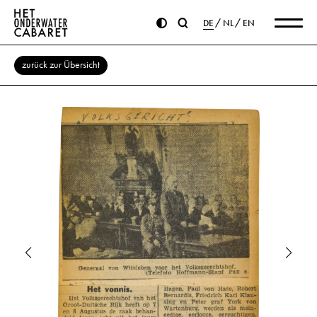
DE
NL
EN
zurück zur Übersicht