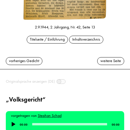
2.9.1944, 2. Jahrgang, Nr. 42, Seite 13
Titelseite / Einführung
Inhaltsverzeichnis
vorheriges Gedicht
weitere Seite
Originalsprache anzeigen (DE)
„Volksgericht“
vorgetragen von
Stephan Schad
Audio-
00:00
00:00
Player