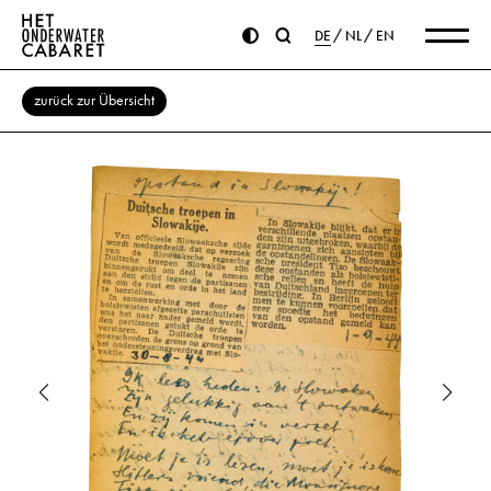
DE
NL
EN
zurück zur Übersicht