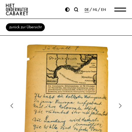
DE
NL
EN
zurück zur Übersicht