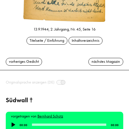
13.9.1944, 2. Jahrgang, Nr. 45, Seite 16
Titelseite / Einführung
Inhaltsverzeichnis
vorheriges Gedicht
nächstes Magazin
Originalsprache anzeigen (DE)
Südwall †
vorgetragen von
Bernhard Schütz
Audio-
00:00
00:00