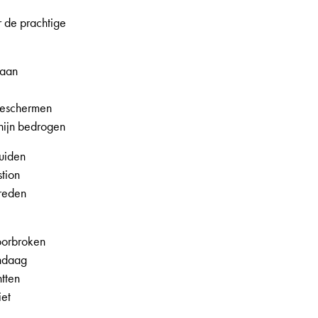
r de prachtige
taan
 beschermen
hijn bedrogen
Zuiden
tion
reden
oorbroken
andaag
htten
iet