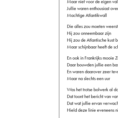
Maar niet voor de eigen val
Jullie waren enthousiast ove
Machtige Atlantikwall
Die alles zou moeten weers
Hij zou onneembaar zijn
Hij zou de Atlantische kust
Maar schijnbaar heeft de sc
En ook in Frankrijks mooie 
Daar bouwden jullie een bas
En waren daarover zeer tev
Maar na slechts een uur
Was het trotse bolwerk al d
Dat toont het bericht van v
Dat wat jullie ervan verwac
Hield deze linie eveneens n