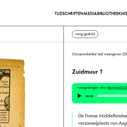
TIJDSCHRIFTEN
MEDIABIBLIOTHEEK
HI
vorig gedicht
Oorspronkelijke taal weergeven (D
Zuidmuur †
voorgedragen door
Bernhard Sc
Audiospeler
00:00
De Franse Middellandse 
verzamelplaats van Angl