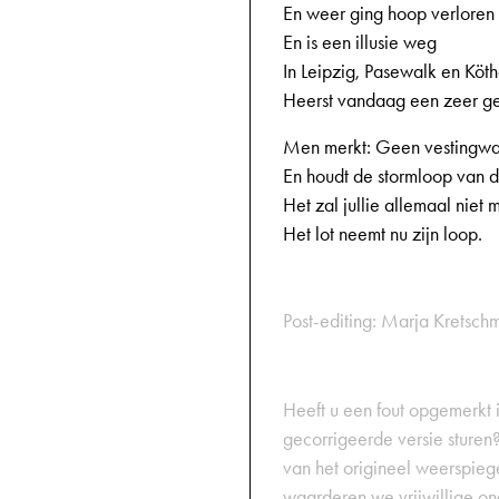
En weer ging hoop verloren
En is een illusie weg
In Leipzig, Pasewalk en Köt
Heerst vandaag een zeer g
Men merkt: Geen vestingwal
En houdt de stormloop van 
Het zal jullie allemaal niet
Het lot neemt nu zijn loop.
Post-editing: Marja Kretsch
Heeft u een fout opgemerkt in
gecorrigeerde versie sturen?
van het origineel weerspiegel
waarderen we vrijwillige on