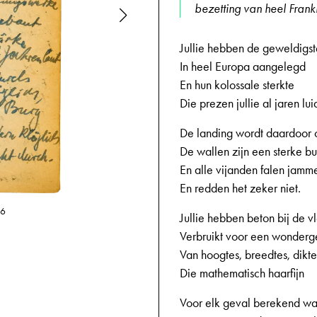
bezetting van heel Frank
Jullie hebben de geweldigs
In heel Europa aangelegd
En hun kolossale sterkte
Die prezen jullie al jaren lu
De landing wordt daardoor 
De wallen zijn een sterke bu
En alle vijanden falen jamme
En redden het zeker niet.
13-09-1944,
16
Jullie hebben beton bij de v
Verbruikt voor een wonder
Van hoogtes, breedtes, dikte
Die mathematisch haarfijn
Voor elk geval berekend w