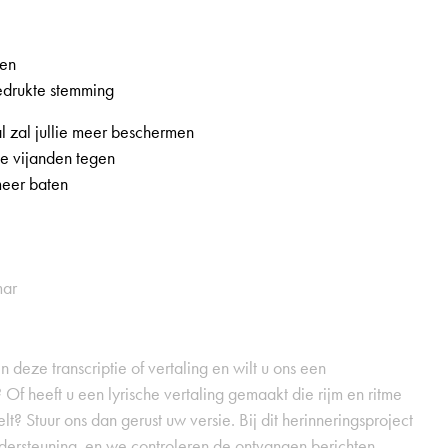
hen
edrukte stemming
 zal jullie meer beschermen
de vijanden tegen
 meer baten
mar
 deze transcriptie of vertaling en wilt u ons een
 Of heeft u een lyrische vertaling gemaakt die rijm en ritme
t? Stuur ons dan gerust uw versie. Bij dit herinneringsproject
dersteuning, en we controleren de ontvangen berichten