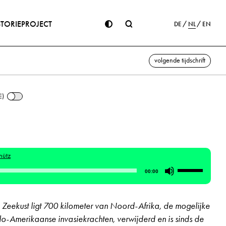
STORIE
PROJECT
DE
NL
EN
volgende tijdschrift
E)
hütz
Gebruik
00:00
Omhoog/Om
pijltoetsen
Zeekust ligt 700 kilometer van Noord-Afrika, de mogelijke
om
o-Amerikaanse invasiekrachten, verwijderd en is sinds de
het