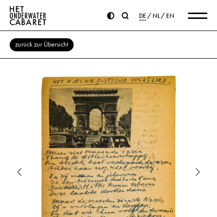
DE
NL
EN
zurück zur Übersicht