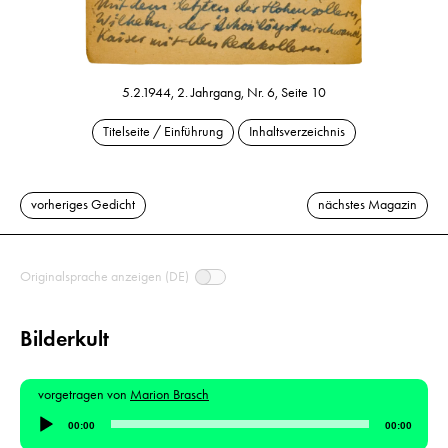
5.2.1944, 2. Jahrgang, Nr. 6, Seite 10
Titelseite / Einführung
Inhaltsverzeichnis
vorheriges Gedicht
nächstes Magazin
Originalsprache anzeigen (DE)
Bilderkult
vorgetragen von
Marion Brasch
Audio-
00:00
00:00
Player