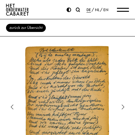
DE
NL
EN
zurück zur Übersicht