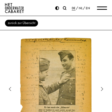
DE
NL
EN
zurück zur Übersicht