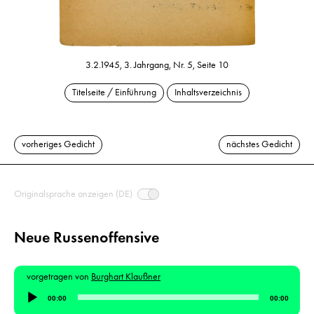
3.2.1945, 3. Jahrgang, Nr. 5, Seite 10
Titelseite / Einführung
Inhaltsverzeichnis
vorheriges Gedicht
nächstes Gedicht
Originalsprache anzeigen (DE)
Neue Russenoffensive
vorgetragen von
Burghart Klaußner
Audio-
00:00
00:00
Player