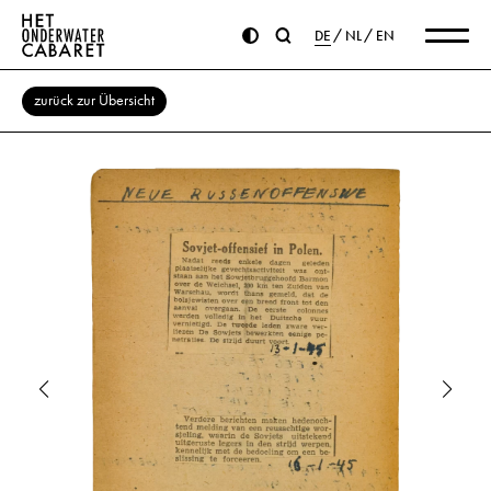
DE
NL
EN
zurück zur Übersicht