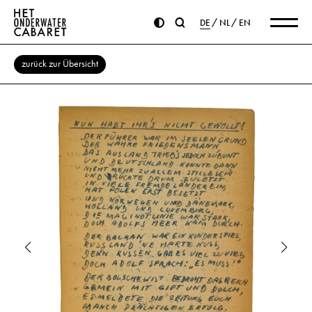
DE
NL
EN
zurück zur Übersicht