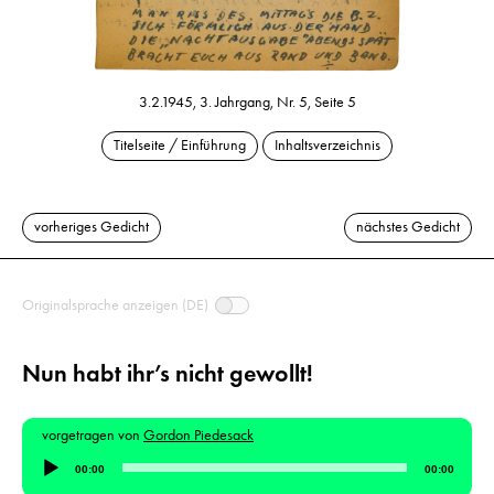
3.2.1945, 3. Jahrgang, Nr. 5, Seite 5
Titelseite / Einführung
Inhaltsverzeichnis
vorheriges Gedicht
nächstes Gedicht
Originalsprache anzeigen (DE)
Nun habt ihr’s nicht gewollt!
vorgetragen von
Gordon Piedesack
Audio-
00:00
00:00
Player