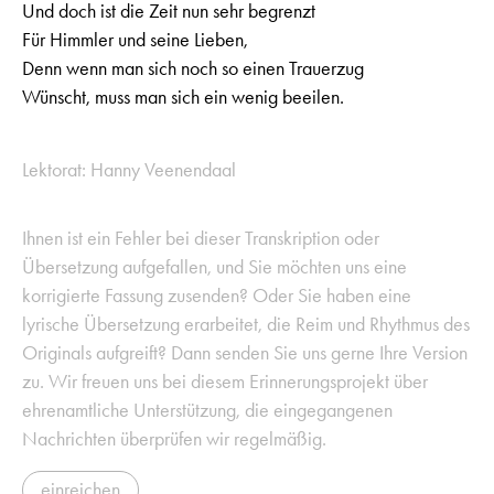
Und doch ist die Zeit nun sehr begrenzt
Für Himmler und seine Lieben,
Denn wenn man sich noch so einen Trauerzug
Wünscht, muss man sich ein wenig beeilen.
Lektorat: Hanny Veenendaal
Ihnen ist ein Fehler bei dieser Transkription oder
Übersetzung aufgefallen, und Sie möchten uns eine
korrigierte Fassung zusenden? Oder Sie haben eine
lyrische Übersetzung erarbeitet, die Reim und Rhythmus des
Originals aufgreift? Dann senden Sie uns gerne Ihre Version
zu. Wir freuen uns bei diesem Erinnerungsprojekt über
ehrenamtliche Unterstützung, die eingegangenen
Nachrichten überprüfen wir regelmäßig.
einreichen