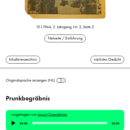
15.1.1944, 2. Jahrgang, Nr. 3, Seite 2
Titelseite / Einführung
Inhaltsverzeichnis
nächstes Gedicht
Originalsprache anzeigen (NL)
Prunkbegräbnis
vorgetragen von
Josua Ossendrijver
Audio-
00:00
00:00
Player