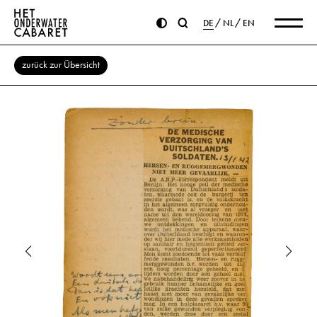
DE
NL
EN
zurück zur Übersicht