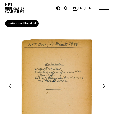
DE
NL
EN
zurück zur Übersicht