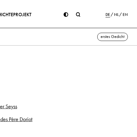
ICHTE
PROJEKT
DE
NL
EN
erstes Gedicht
er Seyss
 des Père Doriot