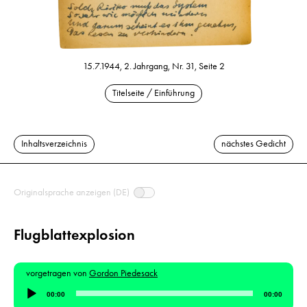
15.7.1944, 2. Jahrgang, Nr. 31, Seite 2
Titelseite / Einführung
Inhaltsverzeichnis
nächstes Gedicht
Originalsprache anzeigen (DE)
Flugblattexplosion
vorgetragen von
Gordon Piedesack
Audio-
00:00
00:00
Player