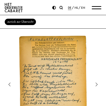
DE
NL
EN
zurück zur Übersicht