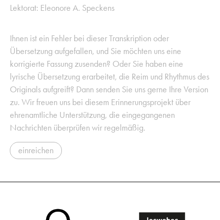
Lektorat: Eleonore A. Speckens
Ihnen ist ein Fehler bei dieser Transkription oder
Übersetzung aufgefallen, und Sie möchten uns eine
korrigierte Fassung zusenden? Oder Sie haben eine
lyrische Übersetzung erarbeitet, die Reim und Rhythmus des
Originals aufgreift? Dann senden Sie uns gerne Ihre Version
zu. Wir freuen uns bei diesem Erinnerungsprojekt über
ehrenamtliche Unterstützung, die eingegangenen
Nachrichten überprüfen wir regelmäßig.
einreichen