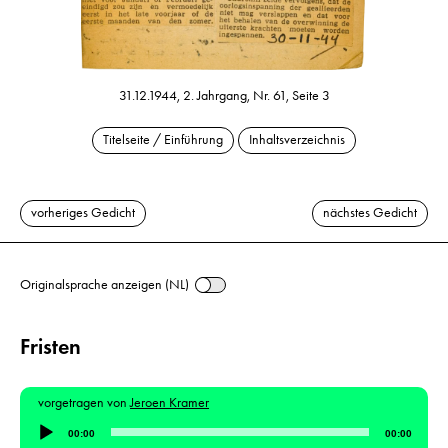
31.12.1944, 2. Jahrgang, Nr. 61, Seite 3
Titelseite / Einführung
Inhaltsverzeichnis
vorheriges Gedicht
nächstes Gedicht
Originalsprache anzeigen (NL)
Fristen
vorgetragen von
Jeroen Kramer
Audio-
00:00
00:00