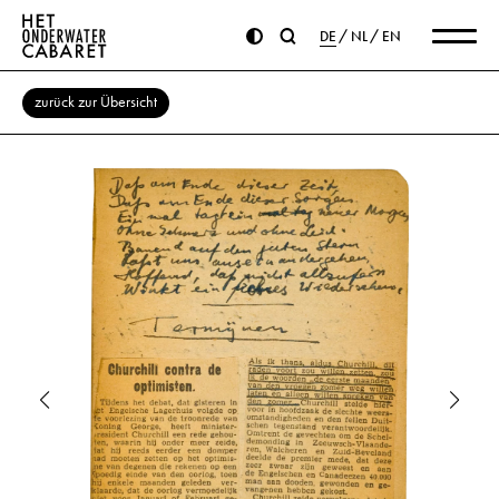
DE
NL
EN
zurück zur Übersicht