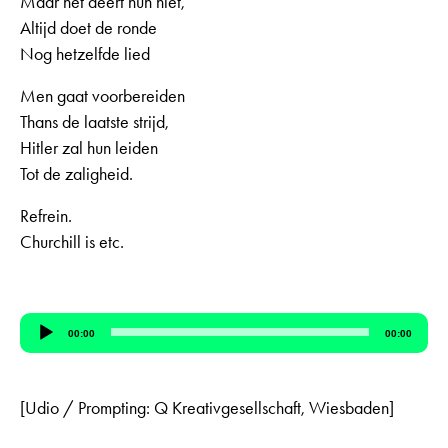
Maar het deert hun niet,
Altijd doet de ronde
Nog hetzelfde lied
Men gaat voorbereiden
Thans de laatste strijd,
Hitler zal hun leiden
Tot de zaligheid.
Refrein.
Churchill is etc.
Audio-
00:00
00:00
Player
[Udio / Prompting: Q Kreativgesellschaft, Wiesbaden]