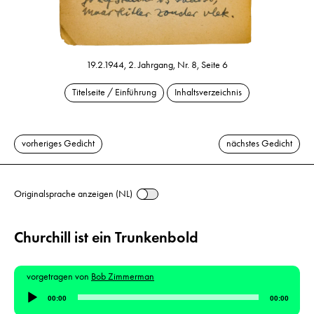
19.2.1944, 2. Jahrgang, Nr. 8, Seite 6
Titelseite / Einführung
Inhaltsverzeichnis
vorheriges Gedicht
nächstes Gedicht
Originalsprache anzeigen (NL)
Churchill ist ein Trunkenbold
vorgetragen von
Bob Zimmerman
Audio-
00:00
00:00
Player