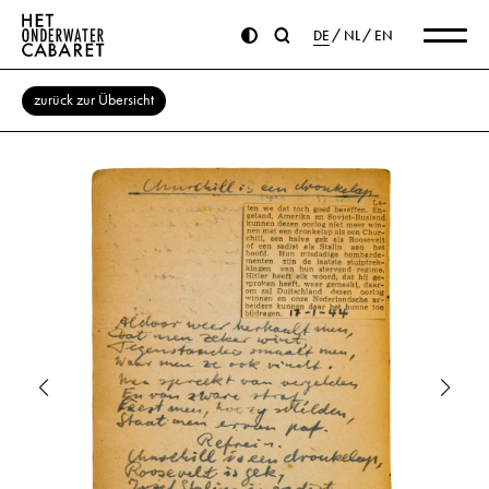
DE
NL
EN
zurück zur Übersicht