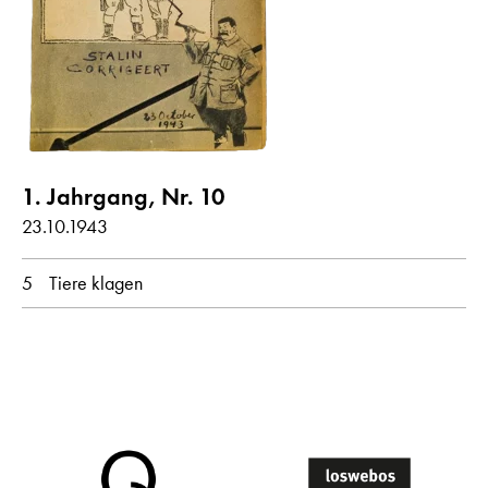
Gedichte mit Audiobeitrag
Jahr
alle
1943
1. Jahrgang, Nr. 10
23.10.1943
Monat
5
Tiere klagen
alle
Oktober
Originalsprache
alle
Deutsch