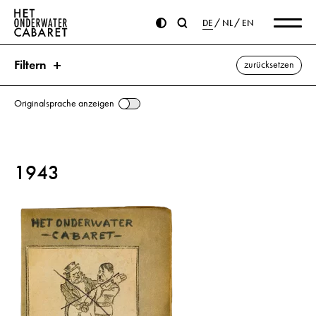
DE
NL
EN
Filtern
zurücksetzen
Originalsprache anzeigen
Suche
1943
Schlagworte
Hyäne ⌫
Floh
Hund
Katze
Löwe
Maus
Mistkäfer
Motte
Pferd
Schakal
Tier
alle anzeigen