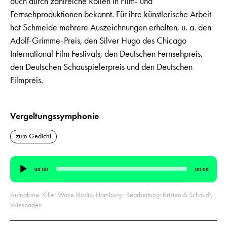
auch durch zahlreiche Rollen in Film- und
Fernsehproduktionen bekannt. Für ihre künstlerische Arbeit
hat Schmeide mehrere Auszeichnungen erhalten, u. a. den
Adolf-Grimme-Preis, den Silver Hugo des Chicago
International Film Festivals, den Deutschen Fernsehpreis,
den Deutschen Schauspielerpreis und den Deutschen
Filmpreis.
Vergeltungssymphonie
zum Gedicht
Audio-
00:00
00:00
Player
Aufnahme: Killer Wave Studio, Hamburg · Bearbeitung: Kristen & Schmidt,
Wiesbaden