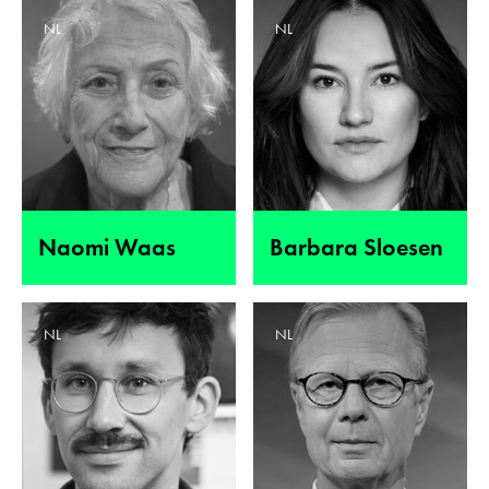
NL
NL
Naomi Waas
Barbara Sloesen
NL
NL