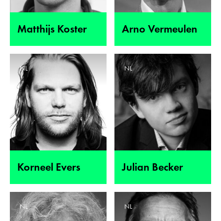
Matthijs Koster
Arno Vermeulen
NL
NL
Korneel Evers
Julian Becker
NL
NL