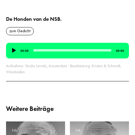
De Honden van de NSB.
zum Gedicht
Audio-
00:00
00:00
Player
Aufnahme: Studio Levalo, Amsterdam · Bearbeitung: Kristen & Schmidt,
Wiesbaden
Weitere Beiträge
NL
NL