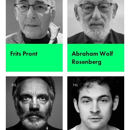
Frits Pront
Abraham Wolf
Rosenberg
NL
NL