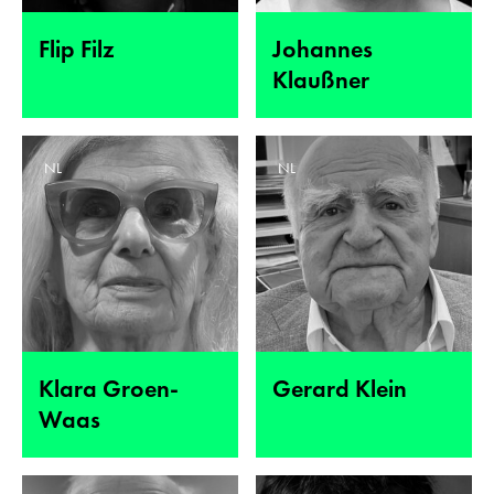
Flip Filz
Johannes
Klaußner
NL
NL
Klara Groen-
Gerard Klein
Waas