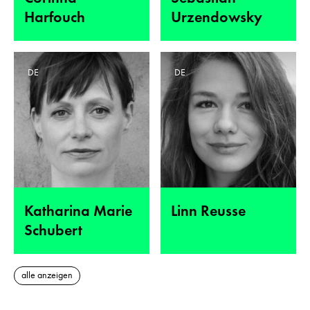
Harfouch
Urzendowsky
DE
DE
Katharina Marie
Linn Reusse
Schubert
alle anzeigen