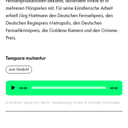
Fernsehproduktionen bekannt, außerdem wirkte er in
mehreren Hörspielen mit. Für seine künstlerische Arbeit
erhielt Jörg Hartmann den Deutschen Fernsehpreis, den
Deutschen Regiepreis Metropolis, den Deutschen
Fernsehkrimipreis, die Goldene Kamera und den Grimme-
Preis.
Tempora mutantur
zum Gedicht
Audio-
00:00
00:00
Player
Aufnahme: speak low, Berlin · Bearbeitung: Kristen & Schmidt, Wiesbaden