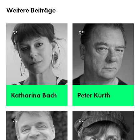
Weitere Beiträge
DE
DE
Katharina Bach
Peter Kurth
DE
DE