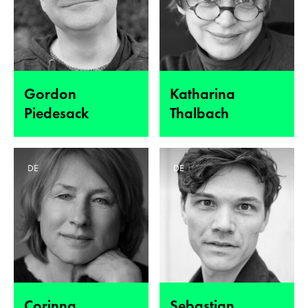
Gordon
Katharina
Piedesack
Thalbach
DE
DE
Corinna
Sebastian