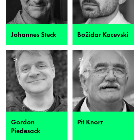
Johannes Steck
Božidar Kocevski
DE
DE
Gordon
Pit Knorr
Piedesack