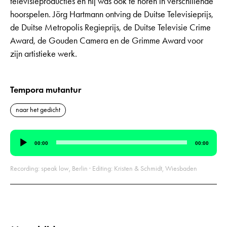
televisieproducties en hij was ook te horen in verschillende
hoorspelen. Jörg Hartmann ontving de Duitse Televisieprijs,
de Duitse Metropolis Regieprijs, de Duitse Televisie Crime
Award, de Gouden Camera en de Grimme Award voor
zijn artistieke werk.
Tempora mutantur
naar het gedicht
Audiospeler
00:00
00:00
Recording: speak low, Berlin · Editing: Kristen & Schmidt, Wiesbaden