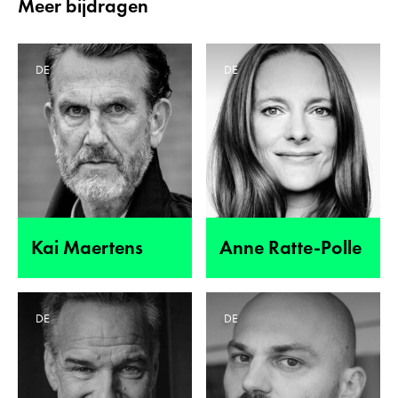
Meer bijdragen
DE
DE
Kai Maertens
Anne Ratte-Polle
DE
DE