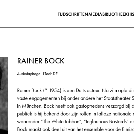
TIJDSCHRIFTEN
MEDIABIBLIOTHEEK
HI
RAINER BOCK
Audiobijdrage: 1
Taal: DE
Rainer Bock (* 1954) is een Duits acteur. Na zijn opleidi
vaste engagementen bij onder andere het Staatstheater St
in München. Bock heeft ook gastoptredens verzorgd bij de
publiek is hij bekend door zijn rollen in talloze nationale 
waaronder “The White Ribbon”, “Inglourious Bastards” en 
Bock maakt ook deel uit van het ensemble voor de filmi