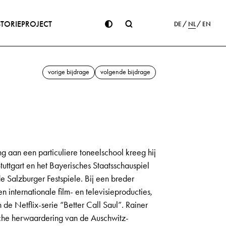
STORIE
PROJECT
DE
NL
EN
vorige bijdrage
volgende bijdrage
ng aan een particuliere toneelschool kreeg hij
uttgart en het Bayerisches Staatsschauspiel
 Salzburger Festspiele. Bij een breder
en internationale film- en televisieproducties,
de Netflix-serie “Better Call Saul”. Rainer
sche herwaardering van de Auschwitz-