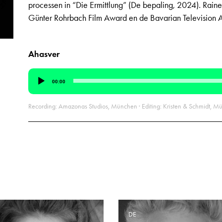
processen in “Die Ermittlung” (De bepaling, 2024). Rai
Günter Rohrbach Film Award en de Bavarian Television Aw
Ahasver
Audiospeler
00:00
Recording: Amazonas Studios, München · Editing: Kristen & Schmidt, Mü
E
DE