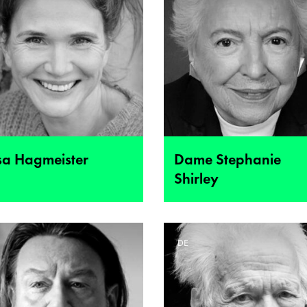
isa Hagmeister
Dame Stephanie
Shirley
E
DE