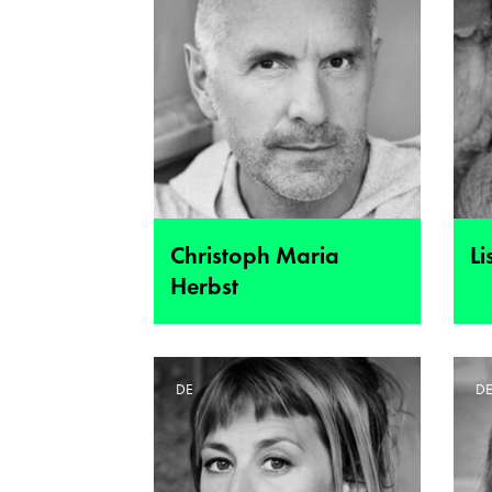
Christoph Maria
L
Herbst
DE
D