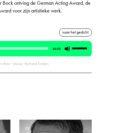
ner Bock ontving de German Acting Award, de
ard voor zijn artistieke werk.
naar het gedicht
Gebruik
00:00
Omhoog/Omlaag
pijltoetsen
nchen · Music: Richard Kristen
om
het
volume
te
verhogen
of
te
verlagen.
DE