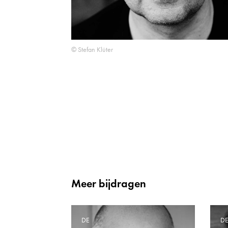
© Stefan Klüter
Meer bijdragen
DE
D