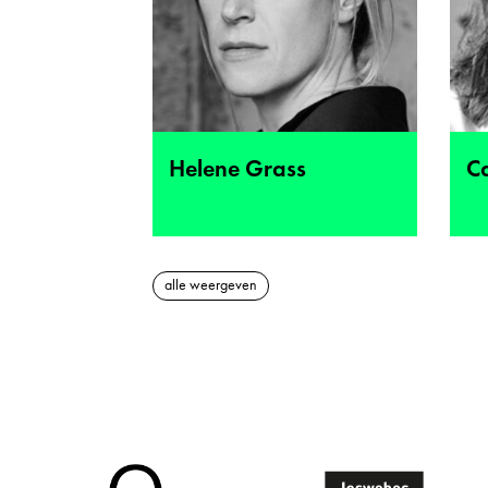
Helene Grass
C
alle weergeven