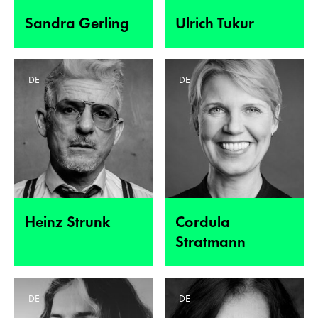
Sandra Gerling
Ulrich Tukur
DE
DE
Heinz Strunk
Cordula
Stratmann
DE
DE