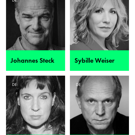
DE
DE
Johannes Steck
Sybille Weiser
DE
DE