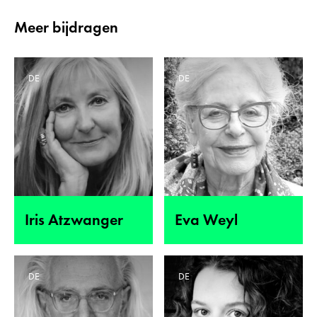
Meer bijdragen
DE
DE
Iris Atzwanger
Eva Weyl
DE
DE