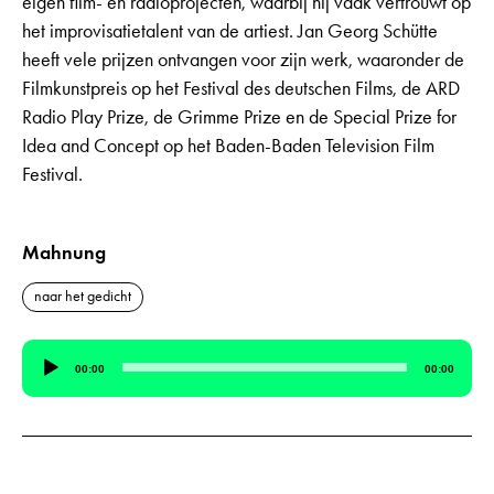
eigen film- en radioprojecten, waarbij hij vaak vertrouwt op
het improvisatietalent van de artiest. Jan Georg Schütte
heeft vele prijzen ontvangen voor zijn werk, waaronder de
Filmkunstpreis op het Festival des deutschen Films, de ARD
Radio Play Prize, de Grimme Prize en de Special Prize for
Idea and Concept op het Baden-Baden Television Film
Festival.
Mahnung
naar het gedicht
Audiospeler
00:00
00:00