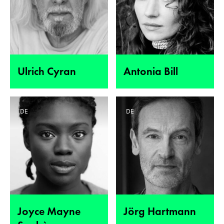
Ulrich Cyran
Antonia Bill
DE
DE
Joyce Mayne
Jörg Hartmann