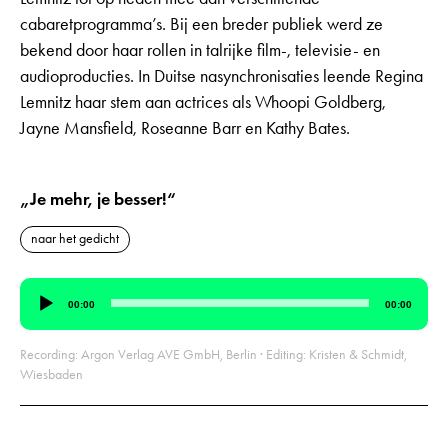
cabaretprogramma’s. Bij een breder publiek werd ze
bekend door haar rollen in talrijke film-, televisie- en
audioproducties. In Duitse nasynchronisaties leende Regina
Lemnitz haar stem aan actrices als Whoopi Goldberg,
Jayne Mansfield, Roseanne Barr en Kathy Bates.
„Je mehr, je besser!“
naar het gedicht
Audiospeler
00:00
00:00
Recording: Argon Verlag AVE GmbH, Berlin · Editing: Kristen & Schmidt,
Wiesbaden