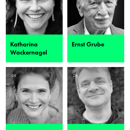
Katharina
Ernst Grube
Wackernagel
DE
DE