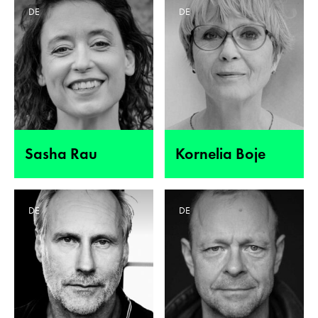
DE
DE
Sasha Rau
Kornelia Boje
DE
DE