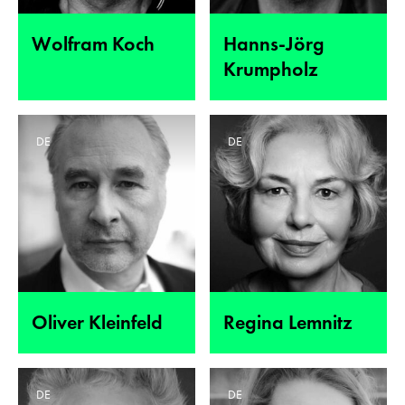
Wolfram Koch
Hanns-Jörg
Krumpholz
DE
DE
Oliver Kleinfeld
Regina Lemnitz
DE
DE