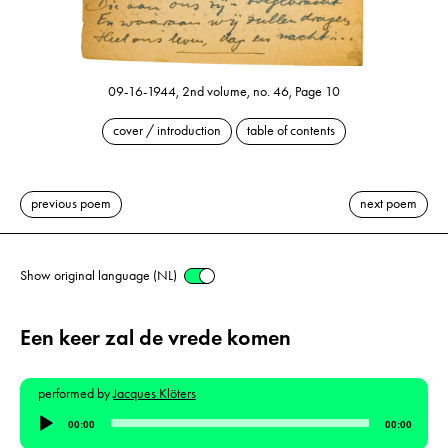
09-16-1944, 2nd volume, no. 46, Page 10
cover / introduction
table of contents
previous poem
next poem
Show original language (NL)
Een keer zal de vrede komen
performed by
Jacques Klöters
Audio
00:00
00:00
Player