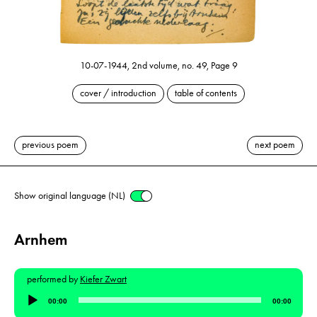
10-07-1944, 2nd volume, no. 49, Page 9
cover / introduction
table of contents
previous poem
next poem
Show original language (NL)
Arnhem
performed by
Kiefer Zwart
Audio
00:00
00:00
Player