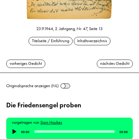
23.9.1944, 2. Jahrgang, Nr. 47, Seite 13
Titelseite / Einführung
Inhaltsverzeichnis
vorheriges Gedicht
nächstes Gedicht
Originalsprache anzeigen (NL)
Die Friedensengel proben
vorgetragen von
Sjors Houkes
Audio-
00:00
00:00
Player