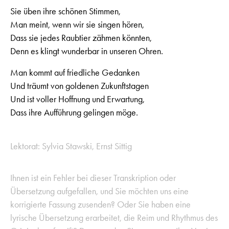
Sie üben ihre schönen Stimmen,
Man meint, wenn wir sie singen hören,
Dass sie jedes Raubtier zähmen könnten,
Denn es klingt wunderbar in unseren Ohren.
Man kommt auf friedliche Gedanken
Und träumt von goldenen Zukunftstagen
Und ist voller Hoffnung und Erwartung,
Dass ihre Aufführung gelingen möge.
Lektorat: Sylvia Stawski, Ernst Sittig
Ihnen ist ein Fehler bei dieser Transkription oder
Übersetzung aufgefallen, und Sie möchten uns eine
korrigierte Fassung zusenden? Oder Sie haben eine
lyrische Übersetzung erarbeitet, die Reim und Rhythmus des