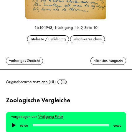
16.10.1943, 1. Jahrgang, Nr. 9, Seite 10
Titelseite / Einführung
Inhaltsverzeichnis
vorheriges Gedicht
nächstes Magazin
Originalsprache anzeigen (NL)
Zoologische Vergleiche
vorgetragen von
Wolfgang Polak
Audio-
00:00
00:00
Player