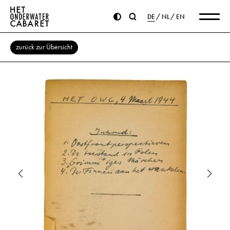
DE
NL
EN
zurück zur Übersicht