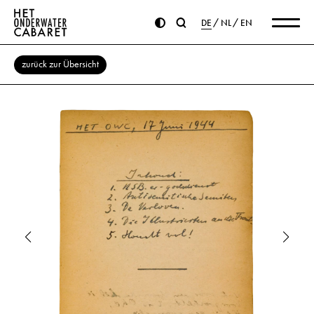
DE
NL
EN
zurück zur Übersicht