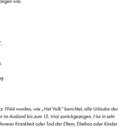
angen war,
“,
,
ng
 2. Jahrgang, Nr. 25, Seite 10
 1944 wurden, wie „Het Volk“ berichtet, alle Urlaube der
er im Ausland bis zum 15. Mai zurückgezogen. Nur in sehr
hwerer Krankheit oder Tod der Eltern, Ehefrau oder Kinder