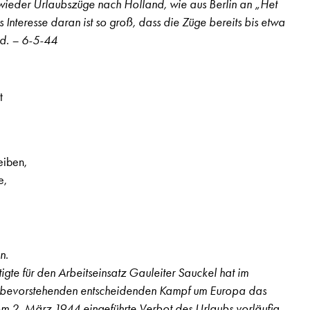
ieder Urlaubszüge nach Holland, wie aus Berlin an „Het
 Interesse daran ist so groß, dass die Züge bereits bis etwa
nd. – 6-5-44
t
eiben,
e,
n.
te für den Arbeitseinsatz Gauleiter Sauckel hat im
bevorstehenden entscheidenden Kampf um Europa das
m 2. März 1944 eingeführte Verbot des Urlaubs vorläufig