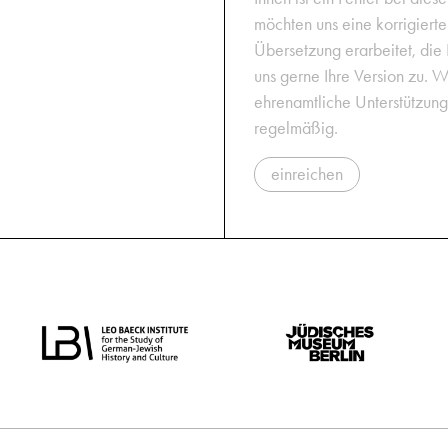
möchten uns eine korrigiert
Übersetzung erarbeitet, die
uns gerne Ihre Version zu. W
ehrenamtliche Unterstützun
regelmäßig.
einreichen