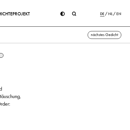
ICHTE
PROJEKT
DE
NL
EN
nächstes Gedicht
d
ttäuschung,
rder: