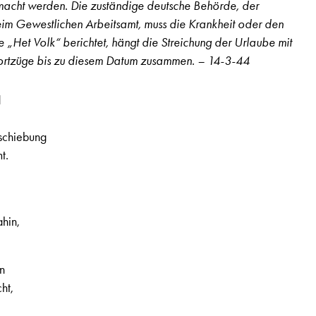
acht werden. Die zuständige deutsche Behörde, der
im Gewestlichen Arbeitsamt, muss die Krankheit oder den
e „Het Volk“ berichtet, hängt die Streichung der Urlaube mit
portzüge bis zu diesem Datum zusammen. – 14-3-44
d
rschiebung
t.
,
hin,
en
ht,