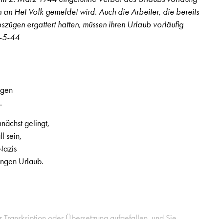
n an Het Volk gemeldet wird. Auch die Arbeiter, die bereits
bszügen ergattert hatten, müssen ihren Urlaub vorläufig
5-5-44
egen
.
nächst gelingt,
l sein,
Nazis
ngen Urlaub.
er Transkription oder Übersetzung aufgefallen, und Sie