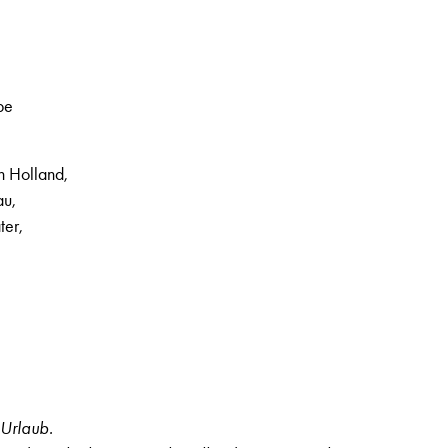
be
h Holland,
au,
ter,
Urlaub.