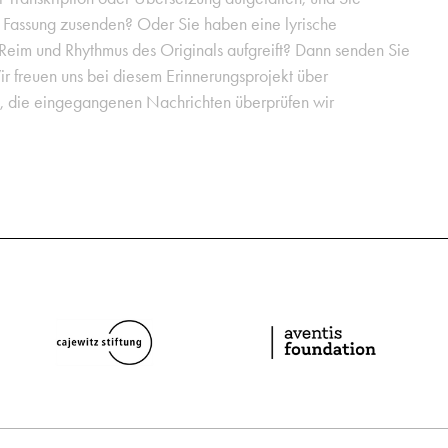
e Fassung zusenden? Oder Sie haben eine lyrische
 Reim und Rhythmus des Originals aufgreift? Dann senden Sie
ir freuen uns bei diesem Erinnerungsprojekt über
g, die eingegangenen Nachrichten überprüfen wir