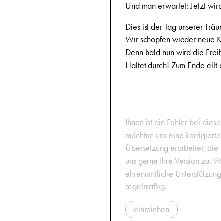
Und man erwartet: Jetzt wird
Dies ist der Tag unserer Trä
Wir schöpfen wieder neue Kr
Denn bald nun wird die Frei
Haltet durch! Zum Ende eilt 
Ihnen ist ein Fehler bei dies
möchten uns eine korrigiert
Übersetzung erarbeitet, die
uns gerne Ihre Version zu. W
ehrenamtliche Unterstützun
regelmäßig.
einreichen