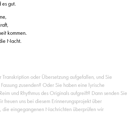
 es gut.
ume,
aft,
heit kommen.
die Nacht.
er Transkription oder Übersetzung aufgefallen, und Sie
e Fassung zusenden? Oder Sie haben eine lyrische
 Reim und Rhythmus des Originals aufgreift? Dann senden Sie
ir freuen uns bei diesem Erinnerungsprojekt über
g, die eingegangenen Nachrichten überprüfen wir