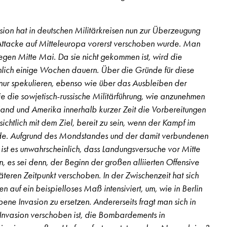
ion hat in deutschen Militärkreisen nun zur Überzeugung
 Attacke auf Mitteleuropa vorerst verschoben wurde. Man
egen Mitte Mai. Da sie nicht gekommen ist, wird die
lich einige Wochen dauern. Über die Gründe für diese
ur spekulieren, ebenso wie über das Ausbleiben der
die die sowjetisch-russische Militärführung, wie anzunehmen
gland und Amerika innerhalb kurzer Zeit die Vorbereitungen
ichtlich mit dem Ziel, bereit zu sein, wenn der Kampf im
e. Aufgrund des Mondstandes und der damit verbundenen
 2. Jahrgang, Nr. 25, Seite 18
st es unwahrscheinlich, dass Landungsversuche vor Mitte
 es sei denn, der Beginn der großen alliierten Offensive
teren Zeitpunkt verschoben. In der Zwischenzeit hat sich
rten auf ein beispielloses Maß intensiviert, um, wie in Berlin
bene Invasion zu ersetzen. Andererseits fragt man sich in
 Invasion verschoben ist, die Bombardements in