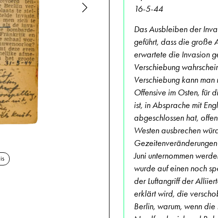
16-5-44
Das Ausbleiben der Invas
geführt, dass die große
erwartete die Invasion g
Verschiebung wahrschein
Verschiebung kann man n
Offensive im Osten, für 
ist, in Absprache mit En
abgeschlossen hat, offens
Westen ausbrechen würd
17.6.1944,
Gezeitenveränderungen i
Juni unternommen werden,
is
wurde auf einen noch spä
der Luftangriff der Alliie
erklärt wird, die verscho
Berlin, warum, wenn die