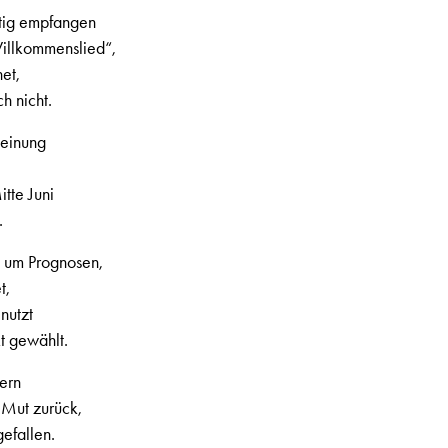
tig empfangen
illkommenslied“,
et,
h nicht.
einung
tte Juni
.
t um Prognosen,
t,
nutzt
t gewählt.
ern
Mut zurück,
efallen.