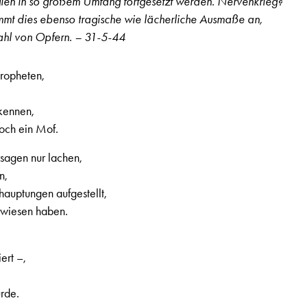
ien in so großem Umfang fortgesetzt werden. Nervenkrieg?
immt dies ebenso tragische wie lächerliche Ausmaße an,
ahl von Opfern. – 31-5-44
Propheten,
kennen,
noch ein Mof.
sagen nur lachen,
n,
hauptungen aufgestellt,
erwiesen haben.
ert –,
rde.