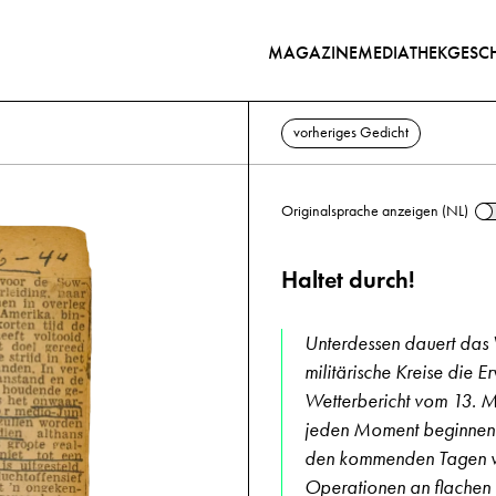
MAGAZINE
MEDIATHEK
GESCH
vorheriges Gedicht
Originalsprache anzeigen (NL)
Haltet durch!
Unterdessen dauert das W
militärische Kreise die 
Wetterbericht vom 13. M
jeden Moment beginnen k
den kommenden Tagen wahr
Operationen an flachen 