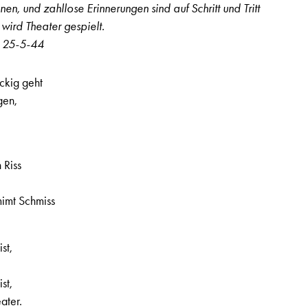
n, und zahllose Erinnerungen sind auf Schritt und Tritt
Lautstärke
wird Theater gespielt.
zu
 – 25-5-44
regeln.
ckig geht
gen,
 Riss
, 2. Jahrgang, Nr. 33, Seite 3
mimt Schmiss
st,
st,
ater.