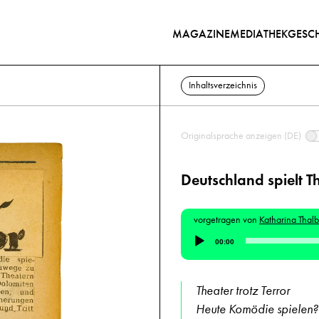
MAGAZINE
MEDIATHEK
GESCH
Inhaltsverzeichnis
Originalsprache anzeigen (DE)
Deutschland spielt T
vorgetragen von
Katharina Thal
Audio-
00:00
Player
Theater trotz Terror
Heute Komödie spielen?!