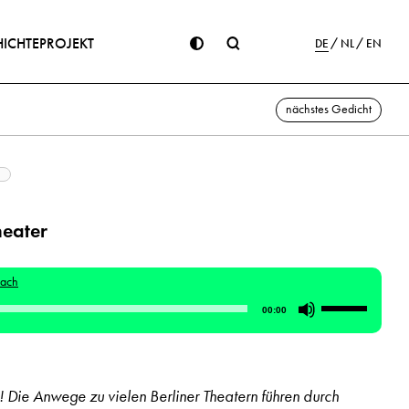
ICHTE
PROJEKT
DE
NL
EN
nächstes Gedicht
heater
bach
Pfeiltasten
00:00
Hoch/Runte
benutzen,
um
 Die Anwege zu vielen Berliner Theatern führen durch
die