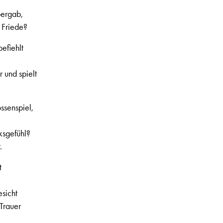
bergab,
 Friede?
befiehlt
r und spielt
ssenspiel,
ksgefühl?
.
t
sicht
Trauer