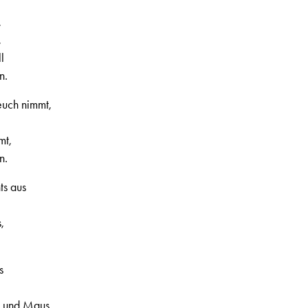
,
,
l
n.
euch nimmt,
mt,
n.
ts aus
,
s
n und Maus