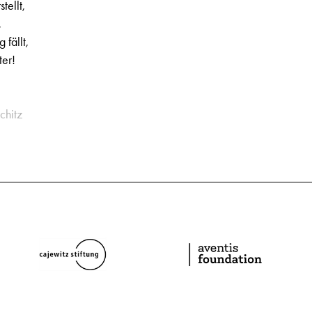
tellt,
,
 fällt,
ter!
chitz