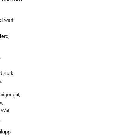
al wert
Herd,
,
d stark
r.
niger gut,
n,
t Wut
.
hlapp,