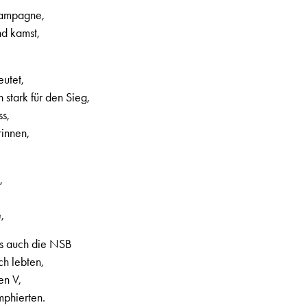
Kampagne,
nd kamst,
eutet,
stark für den Sieg,
ss,
rinnen,
,
, 2. Jahrgang, Nr. 33, Seite 6
,
s auch die NSB
h lebten,
en V,
mphierten.