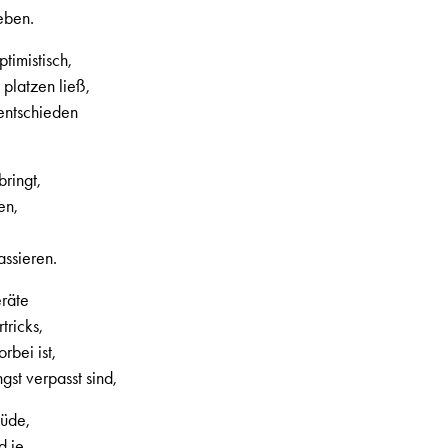
eben.
timistisch,
platzen ließ,
entschieden
ringt,
en,
assieren.
eräte
tricks,
rbei ist,
st verpasst sind,
müde,
d je,