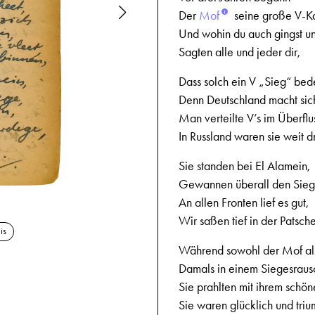
Der
Mof
seine große V-
Und wohin du auch gingst u
Sagten alle und jeder dir,
Dass solch ein V „Sieg“ bed
Denn Deutschland macht sich 
Man verteilte V’s im Überflu
In Russland waren sie weit d
Sie standen bei El Alamein,
Gewannen überall den Sieg
An allen Fronten lief es gut,
29.7.1944
Wir saßen tief in der Patsche
is
Während sowohl der Mof al
Damals in einem Siegesrausc
Sie prahlten mit ihrem schön
Sie waren glücklich und triu