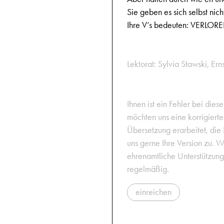
Sie geben es sich selbst nich
Ihre V’s bedeuten: VERLOR
Lektorat: Sylvia Stawski, Erns
Ihnen ist ein Fehler bei dies
möchten uns eine korrigiert
Übersetzung erarbeitet, die
uns gerne Ihre Version zu. W
ehrenamtliche Unterstützun
regelmäßig.
einreichen