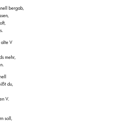
hnell bergab,
ssen,
oft,
s.
 alte V
nds mehr,
n.
nell
ißt du,
en V.
n soll,