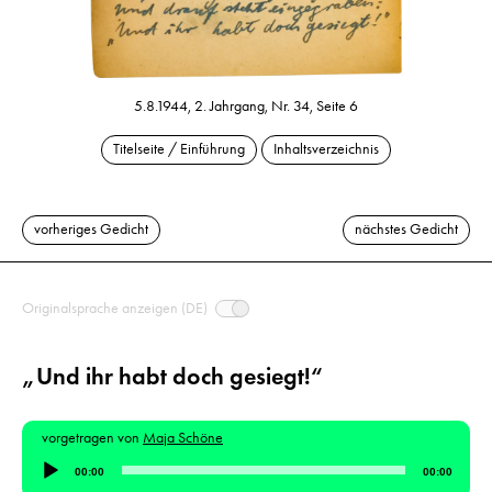
5.8.1944, 2. Jahrgang, Nr. 34, Seite 6
Titelseite / Einführung
Inhaltsverzeichnis
vorheriges Gedicht
nächstes Gedicht
Originalsprache anzeigen (DE)
„Und ihr habt doch gesiegt!“
vorgetragen von
Maja Schöne
Audio-
00:00
00:00
Player