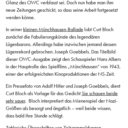
Glanz des OWC verblasst sei. Doch nun habe man ihm
neue Zeitungen geschickt, so dass seine Arbeit fortgesetzt
werden könne.
In seiner
kleinen Münchhausen-Ballade
lobt Curt Bloch
zunächst die Fabulierungskünste des legendären
Lügenbarons. Allerdings habe inzwischen jemand dessen
Lügenrekord gebrochen: Joseph Goebbels. Das Titelbild
dieser OWC-Ausgabe zeigt den Schauspieler Hans Albers
in der Hauptrolle des Spielfilms „Münchhausen“ von 1943,
einer der erfolgreichsten Kinoproduktionen der NS-Zeit.
Ein Pressefoto von Adolf Hitler und Joseph Goebbels, dient
Curt Bloch als Vorlage für das Gedicht
Sie schauen beide
sehr sauer
. Bloch interpretiert das Mienenspiel der Nazi-
Größen als besorgt und ängstlich – weil beide wissen,
dass bald ihre Stunde schlägt.
Zahlreiche Überschriften von Zeitungsmeldungen