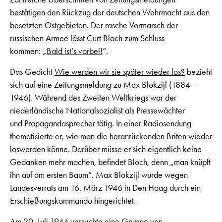
bestätigen den Rückzug der deutschen Wehrmacht aus den
besetzten Ostgebieten. Der rasche Vormarsch der
russischen Armee lässt Curt Bloch zum Schluss
kommen: „
Bald ist’s vorbei!
“.
Das Gedicht
Wie werden wir sie später wieder los?
bezieht
sich auf eine Zeitungsmeldung zu Max Blokzijl (1884–
1946). Während des Zweiten Weltkriegs war der
niederländische Nationalsozialist als Pressewächter
und Propagandasprecher tätig. In einer Radiosendung
thematisierte er, wie man die heranrückenden Briten wieder
loswerden könne. Darüber müsse er sich eigentlich keine
Gedanken mehr machen, befindet Bloch, denn „man knüpft
ihn auf am ersten Baum“. Max Blokzijl wurde wegen
Landesverrats am 16. März 1946 in Den Haag durch ein
Erschießungskommando hingerichtet.
Am 20. Juli 1944 versuchte eine Gruppe von