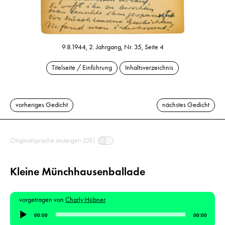
9.8.1944, 2. Jahrgang, Nr. 35, Seite 4
Titelseite / Einführung
Inhaltsverzeichnis
vorheriges Gedicht
nächstes Gedicht
Originalsprache anzeigen (DE)
Kleine Münchhausenballade
vorgetragen von
Charly Hübner
Audio-
00:00
00:00
Player