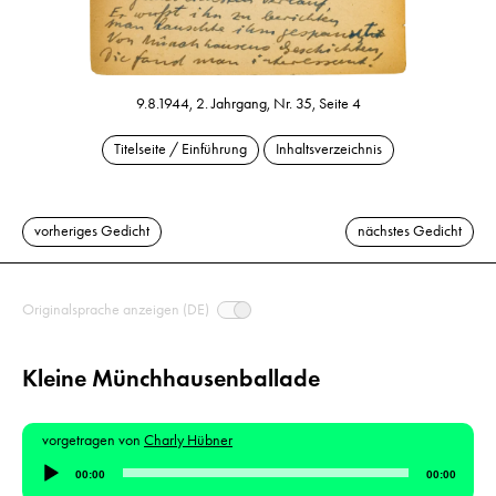
9.8.1944, 2. Jahrgang, Nr. 35, Seite 4
Titelseite / Einführung
Inhaltsverzeichnis
vorheriges Gedicht
nächstes Gedicht
Originalsprache anzeigen (DE)
Kleine Münchhausenballade
vorgetragen von
Charly Hübner
Audio-
00:00
00:00
Player