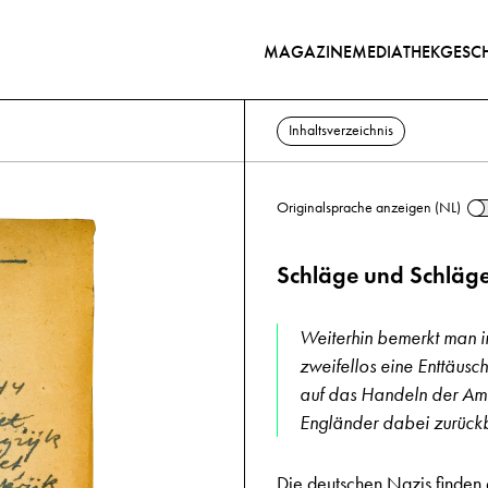
MAGAZINE
MEDIATHEK
GESCH
Inhaltsverzeichnis
Originalsprache anzeigen (NL)
Schläge und Schläg
Weiterhin bemerkt man i
zweifellos eine Enttäusc
auf das Handeln der Ame
Engländer dabei zurück
Die deutschen Nazis finden 