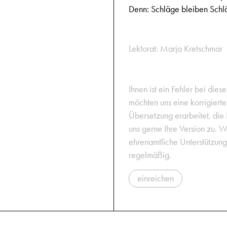
Denn: Schläge bleiben Schl
Lektorat: Marja Kretschmar
Ihnen ist ein Fehler bei dies
möchten uns eine korrigiert
Übersetzung erarbeitet, die
uns gerne Ihre Version zu. W
ehrenamtliche Unterstützun
regelmäßig.
einreichen