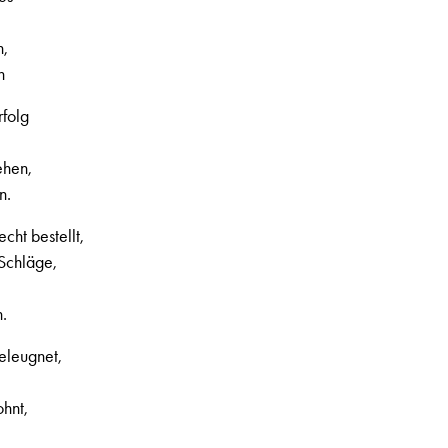
n,
h
folg
ehen,
n.
cht bestellt,
 Schläge,
, 2. Jahrgang, Nr. 45, Seite 3
.
eleugnet,
ohnt,