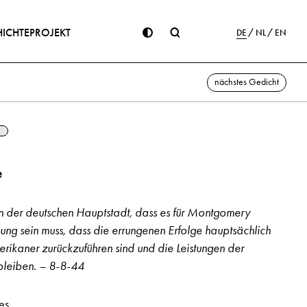
ICHTE
PROJEKT
DE
NL
EN
nächstes Gedicht
e
n der deutschen Hauptstadt, dass es für Montgomery
hung sein muss, dass die errungenen Erfolge hauptsächlich
rikaner zurückzuführen sind und die Leistungen der
bleiben. – 8-8-44
es