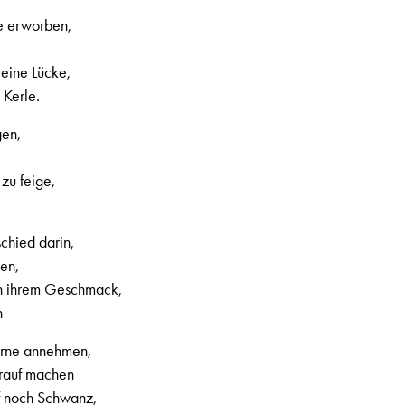
e erworben,
 eine Lücke,
 Kerle.
gen,
 zu feige,
chied darin,
en,
ach ihrem Geschmack,
n
erne annehmen,
arauf machen
f noch Schwanz,