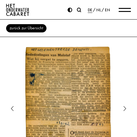
DE
NL
EN
zurück zur Übersicht