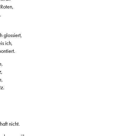
 Roten,
.
 glossiert,
s ich,
ontiert.
e,
z,
e,
tz.
aft nicht.