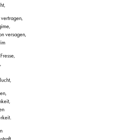
ht,
 vertragen,
gime,
on versagen,
tim
Fresse,
,
lucht,
ien,
keit,
en
rkeit.
en
straft