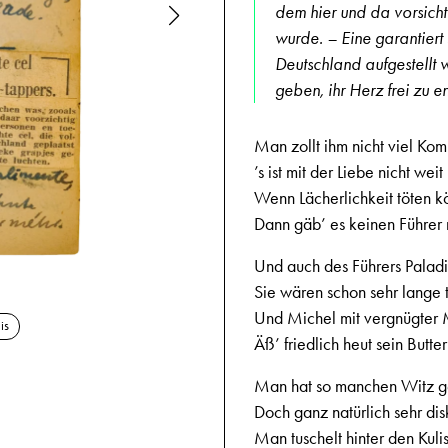
dem hier und da vorsicht
wurde. – Eine garantiert
Deutschland aufgestellt 
geben, ihr Herz frei zu e
Man zollt ihm nicht viel Ko
’s ist mit der Liebe nicht weit
Wenn Lächerlichkeit töten k
Dann gäb’ es keinen Führer 
Und auch des Führers Paladi
26.2.1944
Sie wären schon sehr lange 
Und Michel mit vergnügter
is
Äß’ friedlich heut sein Butter
Man hat so manchen Witz ge
Doch ganz natürlich sehr dis
Man tuschelt hinter den Kuli