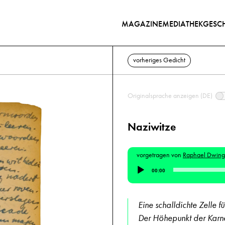
MAGAZINE
MEDIATHEK
GESCH
vorheriges Gedicht
Originalsprache anzeigen (DE)
Naziwitze
vorgetragen von
Raphael Dwing
Audio-
00:00
Player
Eine schalldichte Zelle 
Der Höhepunkt der Karne