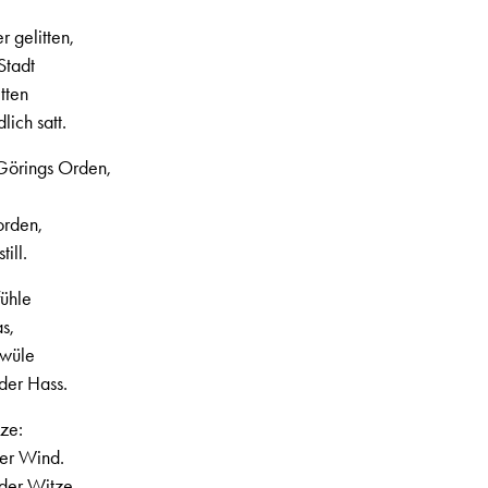
 gelitten,
Stadt
tten
lich satt.
 Görings Orden,
orden,
ill.
fühle
s,
hwüle
der Hass.
tze:
der Wind.
 der Witze