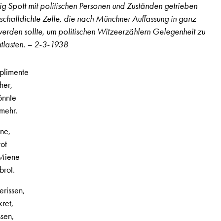
ig Spott mit politischen Personen und Zuständen getrieben
Lautstärke
 schalldichte Zelle, die nach Münchner Auffassung in ganz
zu
werden sollte, um politischen Witzeerzählern Gelegenheit zu
regeln.
ntlasten. – 2-3-1938
mplimente
 her,
önnte
mehr.
ne,
, 2. Jahrgang, Nr. 9, Seite 11
tot
 Miene
brot.
rissen,
kret,
ssen,