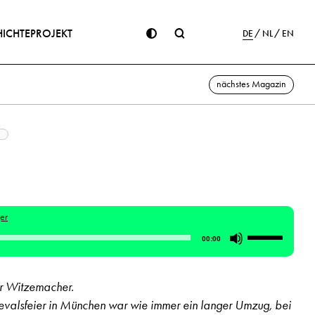
ICHTE
PROJEKT
DE
NL
EN
nächstes Magazin
er
Pfeiltasten
00:00
Hoch/Runte
benutzen,
für Witzemacher.
um
valsfeier in München war wie immer ein langer Umzug, bei
die