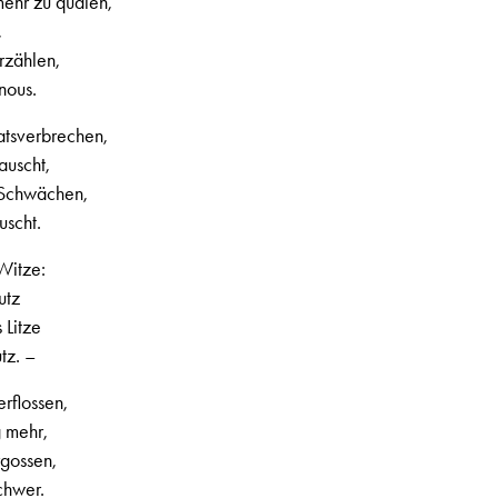
mehr zu quälen,
,
rzählen,
nous.
atsverbrechen,
auscht,
 Schwächen,
uscht.
Witze:
utz
 Litze
tz. –
erflossen,
g mehr,
gossen,
chwer.