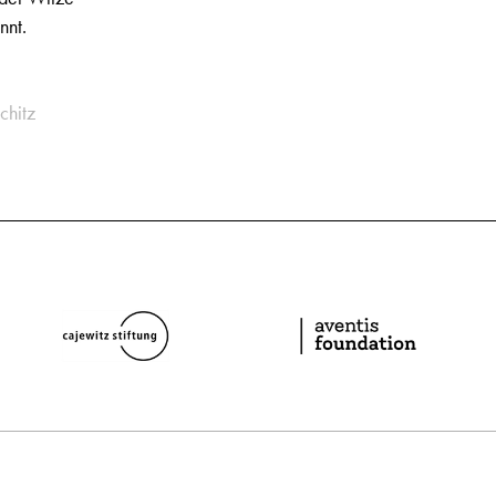
nnt.
chitz