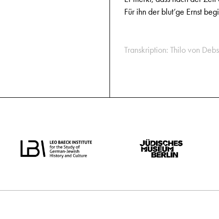
Für ihn der blut’ge Ernst begi
Transkription: Thilo von Debs