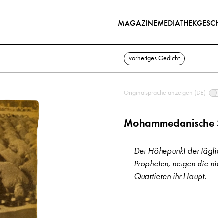
MAGAZINE
MEDIATHEK
GESCH
vorheriges Gedicht
Originalsprache anzeigen (DE)
Mohammedanische S
Der Höhepunkt der tägli
Propheten, neigen die n
Quartieren ihr Haupt.