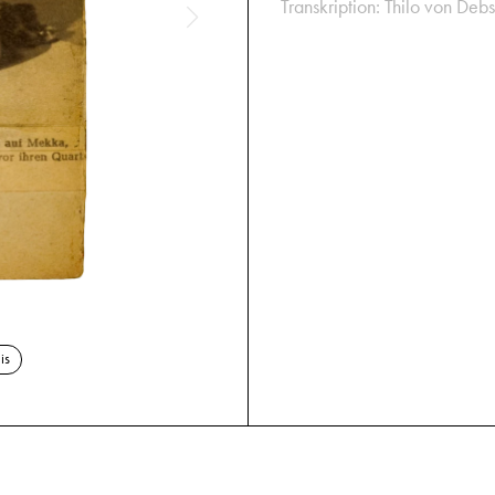
Transkription: Thilo von Debs
is