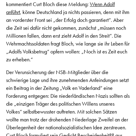
kommentiert Curt Bloch diese Meldung:
Wenn Adolf
anführt
, könne Deutschland ja nichts passieren, denn mit ihm
an vorderster Front sei „der Erfolg doch garantiert“. Aber
die Zeit sei dafür nicht gekommen, zunächst „müssen noch
Millionen fallen, dann erst zieht Adolf in den Streit“. Die
Wehrmachtssoldaten fragt Bloch, wie lange sie ihr Leben für
„Adolfs Volksbetrug“ opfern wollen: „Noch ist es Zeit euch
zu erheben.“
Der Verunsicherung der NSB-Mitglieder über die
schwierige Lage und ihre zunehmenden Anfeindungen setzt
ein Beitrag in der Zeitung „Volk en Vaderland“ eine
Forderung entgegen: Die niederländischen Nazis sollten als
die „einzigen Träger des politischen Willens unseres
Volkes“ selbstbewusster auftreten. Mit solchen Sätzen
wollte man trotz der drohenden Niederlage Zweifel an der
Überlegenheit der nationalsozialistischen Idee zerstreuen.
Curt Bloch formuliert sein Gedicht
Bescheidenheit??
aus