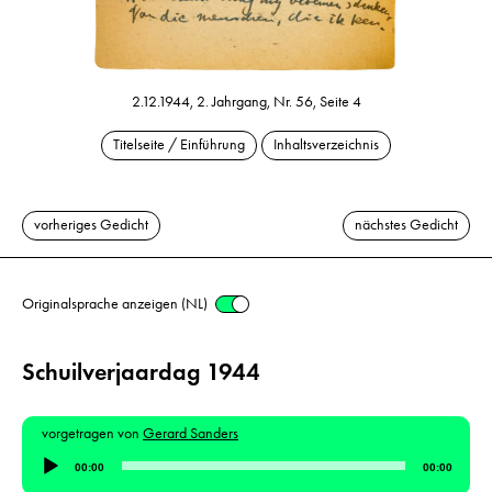
2.12.1944, 2. Jahrgang, Nr. 56, Seite 4
Titelseite / Einführung
Inhaltsverzeichnis
vorheriges Gedicht
nächstes Gedicht
Originalsprache anzeigen (NL)
Schuilverjaardag 1944
vorgetragen von
Gerard Sanders
Audio-
00:00
00:00
Player